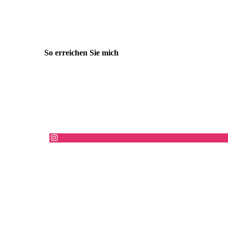
So erreichen Sie mich
Anschrift Praxisräume
Pfalzburger Str. 53
10717 Berlin
Nicole Schneider
Tel.: +49 (0) 30 22 46 55 01
+49 (0) 160 63 10 754
E-Mail: nicole@praxis-mit-gefuehl.de