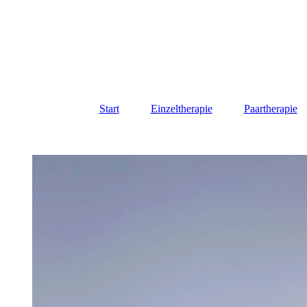
Start
Einzeltherapie
Paartherapie