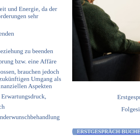
eit und Energie, da der
orderungen sehr
lenden
Beziehung zu beenden
sprung bzw. eine Affäre
lossen, brauchen jedoch
 zukünftigen Umgang als
finanziellen Aspekten
m Erwartungsdruck,
Erstgesp
ch
Folges
Kinderwunschbehandlung
ERSTGESPRÄCH BUCH