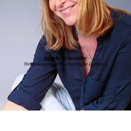
Nicole Schneider
Heilpraktikerin für Psychotherapie (HeilprG)
Paartherapie