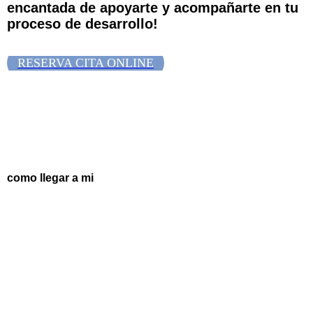
encantada de apoyarte y acompañarte en tu
proceso de desarrollo!
RESERVA CITA ONLINE
El camino a la consulta
como llegar a mi
Dirección Consulta
Pfalzburger Str. 53
10717 Berlin
Nicole Schneider
Tel.: +49 (0) 30 22 46 55 01
+49 (0) 160 63 10 754
E-Mail: nicole@praxis-mit-gefuehl.de